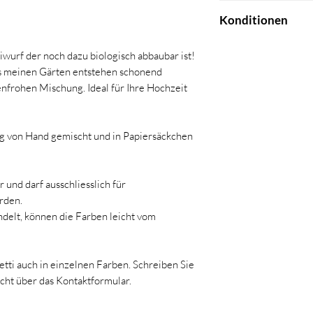
Im Checkout-Bereich 
Konditionen
bestellten Blütenkon
Post liefern lassen 
Eine Portion bein
im Atelier abholen.
iwurf der noch dazu biologisch abbaubar ist!
(4gr)
Lieferung
s meinen Gärten entstehen schonend
10gr entsprechen
Montag bis Freitag m
enfrohen Mischung. Ideal für Ihre Hochzeit
0.5 Liter entspre
1 Liter entsprech
Pick-up
2 Liter entsprech
Nach Vereinbarung im
ig von Hand gemischt und in Papiersäckchen
3 Liter entsprech
6003 Luzern
5 Liter entsprech
 und darf ausschliesslich für
rden.
ndelt, können die Farben leicht vom
etti auch in einzelnen Farben. Schreiben Sie
cht über das Kontaktformular.