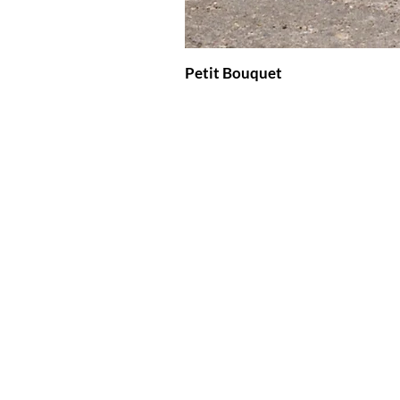
Petit Bouquet
Stadtblüte
Projekt
Barbara Lantschne
Über uns
+41 (0)77 402 13
Shop
info@stadtbluete.c
Kontakt
www.stadtbluete.c
Nach oben