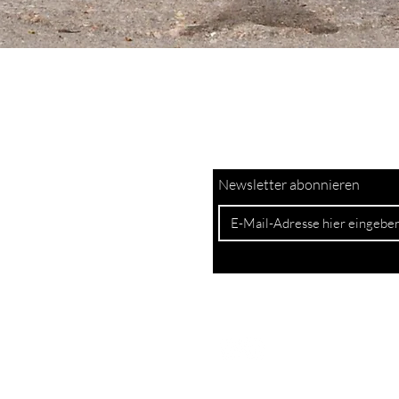
Newsletter abonnieren
Atelier
r
Bruchstrasse 26A
 17
6003 Luzern
h
Besuch auf Anmeldung
h
AGB
IMPRES