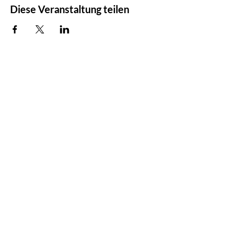
Diese Veranstaltung teilen
Stadtblüte
Barbara Lantschner
+41 (0)77 402 13 17
info@stadtbluete.ch
www.stadtbluete.ch
Atelier
Bruchstrasse 26A
6003 Luzern
Besuch auf Anmeldung
Projekt
AGB
IMPRESSUM
Über uns