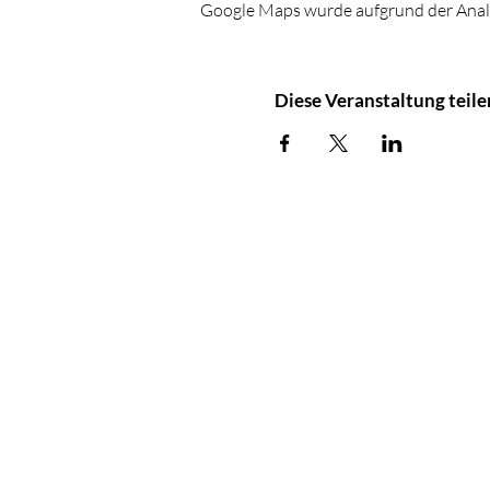
Google Maps wurde aufgrund der Analyt
Diese Veranstaltung teile
Stadtblüte
Projekt
Barbara Lantschne
Über uns
+41 (0)77 402 13
Shop
info@stadtbluete.c
Kontakt
www.stadtbluete.c