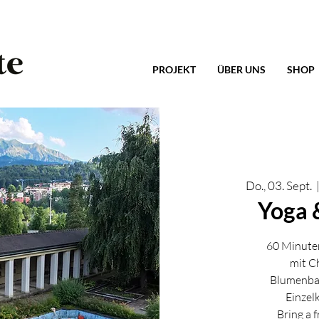
PROJEKT
ÜBER UNS
SHOP
Do., 03. Sept.
  
Yoga 
60 Minute
mit C
Blumenbar
Einzel
Bring a 