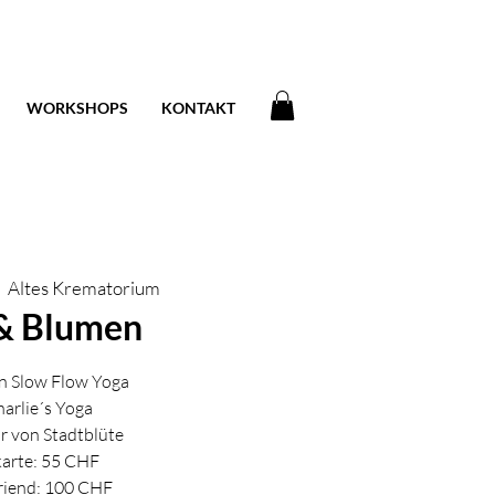
WORKSHOPS
KONTAKT
|  
Altes Krematorium
& Blumen
n Slow Flow Yoga
harlie´s Yoga
 von Stadtblüte
karte: 55 CHF
friend: 100 CHF