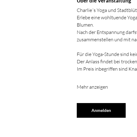
Über die Veranstaltung
Charlie´s Yoga und Stadtblü
Erlebe eine wohltuende Yog
Blumen.
Nach der Entspannung darfst
zusammenstellen und mit nach
Für die Yoga-Stunde sind kei
Der Anlass findet bei trocken
Im Preis inbegriffen sind Kn
Mehr anzeigen
Anmelden