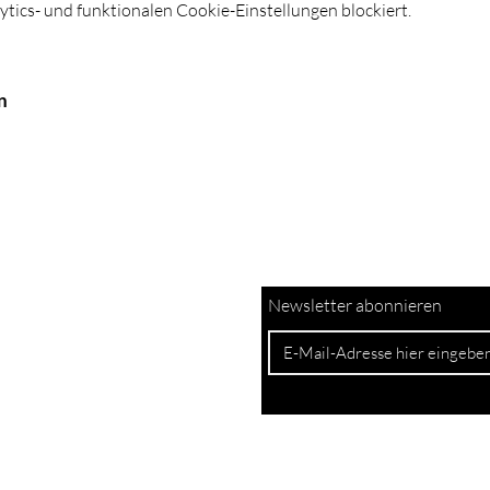
ics- und funktionalen Cookie-Einstellungen blockiert.
n
Newsletter abonnieren
Atelier
r
Bruchstrasse 26A
 17
6003 Luzern
h
Besuch auf Anmeldung
h