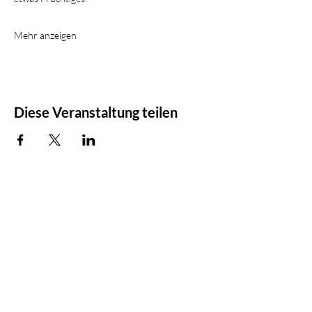
Mehr anzeigen
Diese Veranstaltung teilen
Stadtblüte
Barbara Lantschner
+41 (0)77 402 13 17
info@stadtbluete.ch
www.stadtbluete.ch