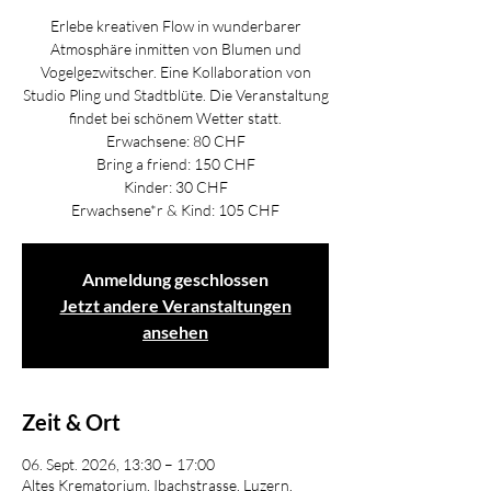
Erlebe kreativen Flow in wunderbarer
Atmosphäre inmitten von Blumen und
Vogelgezwitscher. Eine Kollaboration von
Studio Pling und Stadtblüte. Die Veranstaltung
findet bei schönem Wetter statt.
Erwachsene: 80 CHF
Bring a friend: 150 CHF
Kinder: 30 CHF
Erwachsene*r & Kind: 105 CHF
Anmeldung geschlossen
Jetzt andere Veranstaltungen
ansehen
Zeit & Ort
06. Sept. 2026, 13:30 – 17:00
Altes Krematorium, Ibachstrasse, Luzern,